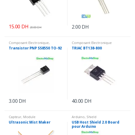
15.00
DH
2.00
DH
20.00
DH
Composant Electronique
,
Composant Electronique
Transistor
Transistor PNP SS8550 TO-92
TRIAC BT138-800
3.00
DH
40.00
DH
Capteur
,
Module
Arduino
,
Shield
Ultrasonic Mist Maker
USB Host Shield 2.0 Board
pour Arduino