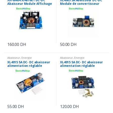
XH-M404 Xl4016E1 DC-DC
XL4005 5A Abaisseur DC-DC
Abaisseur Module Affichage
Module de convertisseur
numérique Voltage 8A
réglable Step Down
160.00
DH
50.00
DH
Abaisseur
,
Energie
Abaisseur
,
Energie
XL4015 5A DC- DC abaisseur
XL4015 5A DC- DC abaisseur
alimentation réglable
alimentation réglable
Module Buck Converter
Module Buck Converter avec
Affichage numérique
55.00
DH
120.00
DH