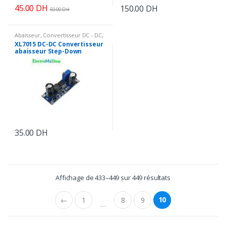
45.00
DH
150.00
DH
50.00
DH
Abaisseur
,
Convertisseur DC - DC
,
Energie
XL7015 DC-DC Convertisseur
abaisseur Step-Down
Module 5V-80V
35.00
DH
Affichage de 433–449 sur 449 résultats
10
←
1
8
9
…