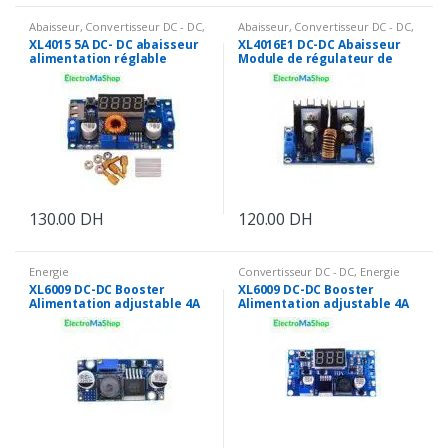
Abaisseur
,
Convertisseur DC - DC
,
Abaisseur
,
Convertisseur DC - DC
,
Energie
Energie
XL4015 5A DC- DC abaisseur
XL4016E1 DC-DC Abaisseur
alimentation réglable
Module de régulateur de
Module Buck Converter et
Tension DC DC Haute
Affichage numérique et port
Performance 8A
USB
130.00
DH
120.00
DH
Energie
Convertisseur DC - DC
,
Energie
XL6009 DC-DC Booster
XL6009 DC-DC Booster
Alimentation adjustable 4A
Alimentation adjustable 4A
LM2577
avec affichage Numérique
LM2577