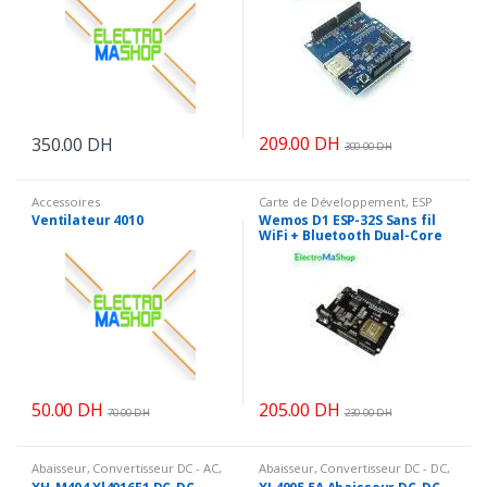
209.00
DH
350.00
DH
300.00
DH
Accessoires
Carte de Développement
,
ESP
Ventilateur 4010
Wemos D1 ESP-32S Sans fil
WiFi + Bluetooth Dual-Core
50.00
DH
205.00
DH
70.00
DH
230.00
DH
Abaisseur
,
Convertisseur DC - AC
,
Abaisseur
,
Convertisseur DC - DC
,
Energie
Energie