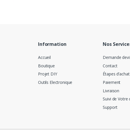
DH
DH
DH
Information
Nos Service
Accueil
Demande devi
Boutique
Contact
Projet DIY
Étapes d’achat
Outils Electronique
Paiement
Livraison
Suivi de Votre 
Support