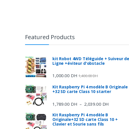
Featured Products
kit Robot 4WD Téléguide + Suiveur d
Ligne +éviteur d'obstacle
1,000.00
DH
1,400.00
DH
Kit Raspberry Pi 4 modèle B Originale
+32 SD carte Class 10 starter
1,789.00
DH
2,039.00
DH
Plage
–
de
Kit Raspberry Pi 4 modèle B
prix :
Originale+32 SD carte Class 10 +
1,789.00 
Clavier et Sourie sans fils