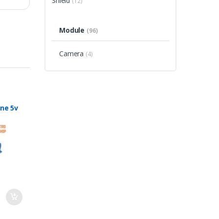
Shield
(12)
Module
(96)
Camera
(4)
ine 5v