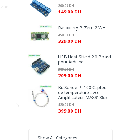
110.00 DH
200.00
DH
teur
à
149.00
DH
150.00 DH
Raspberry Pi Zero 2 WH
450.00
DH
329.00
DH
USB Host Shield 2.0 Board
pour Arduino
300.00
DH
209.00
DH
Kit Sonde PT100 Capteur
de température avec
Amplificateur MAX31865
420.00
DH
399.00
DH
Show All Categories