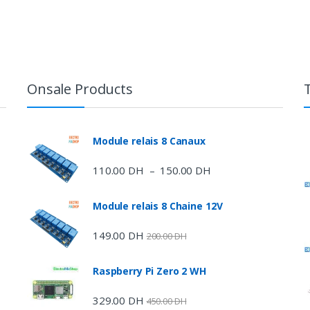
Onsale Products
e
Module relais 8 Canaux
110.00
DH
150.00
DH
Plage
–
de
prix :
Module relais 8 Chaine 12V
110.00 DH
à
149.00
DH
200.00
DH
150.00 DH
Raspberry Pi Zero 2 WH
DH
329.00
DH
450.00
DH