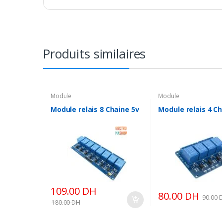
Produits similaires
Module
Module
Module relais 8 Chaine 5v
Module relais 4 C
109.00
DH
80.00
DH
90.00
180.00
DH