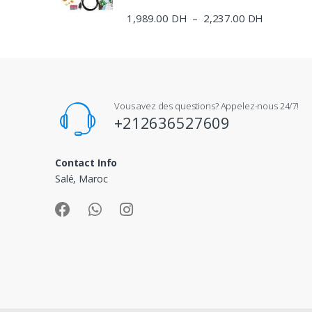
à
1,989.00
DH
2,237.00
DH
Plage
–
2,039.00 
de
prix :
1,989.00 
à
2,237.00 
Vous avez des questions? Appelez-nous 24/7!
+212636527609
Contact Info
Salé, Maroc