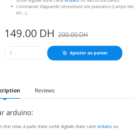
sortie digitale d’une carte
Arduino
ou Microcontrôleurs.
Commande d’appareils nécessitant une puissance (Lampe Mo
etc…).
149.00
DH
200.00
DH
Q
Ajouter au panier
u
a
n
t
i
t
y
cription
Reviews
ur arduino:
’un relais à partir d’une sortie digitale d’une carte
Arduino
ou