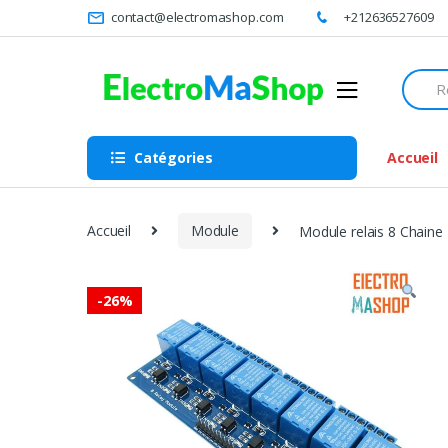
Skip
Skip
contact@electromashop.com
+212636527609
to
to
navigation
content
Searc
for:
Catégories
Accueil
Accueil
Module
Module relais 8 Chaine
-
26%