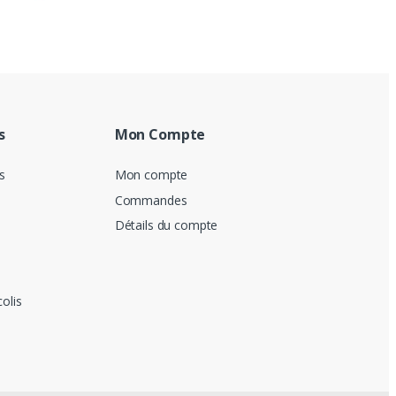
de
prix :
32.00 DH
à
40.00 DH
s
Mon Compte
s
Mon compte
Commandes
Détails du compte
colis