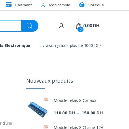
Paiement
Mon compte
Boutique
0.00
DH
0
ls Electronique
Livraison gratuit plus de 1000 Dhs
Nouveaux produits
Module relais 8 Canaux
110.00
DH
150.00
DH
Plage
–
de
r d’une
prix :
Module relais 8 Chaine 12V