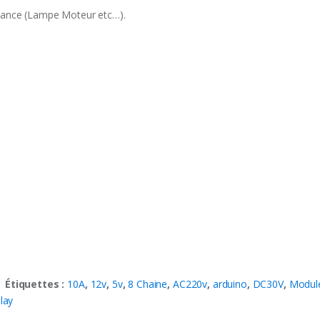
sance (Lampe Moteur etc…).
Étiquettes :
10A
,
12v
,
5v
,
8 Chaine
,
AC220v
,
arduino
,
DC30V
,
Modul
elay