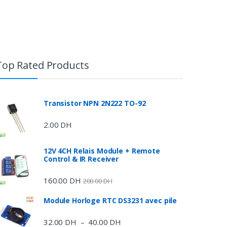
Top Rated Products
Transistor NPN 2N222 TO-92
2.00
DH
12V 4CH Relais Module + Remote
Control & IR Receiver
160.00
DH
200.00
DH
Module Horloge RTC DS3231 avec pile
32.00
DH
40.00
DH
Plage
–