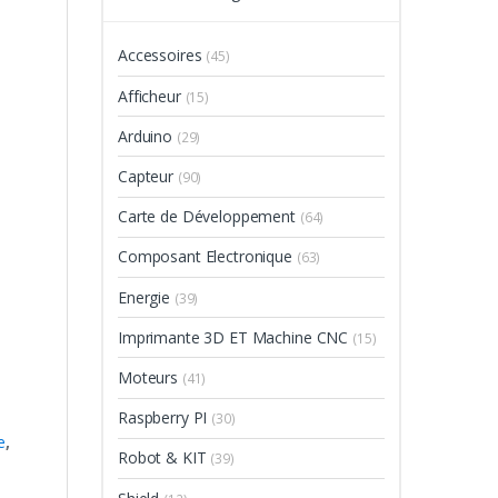
Accessoires
(45)
Afficheur
(15)
Arduino
(29)
Capteur
(90)
Carte de Développement
(64)
Composant Electronique
(63)
Energie
(39)
Imprimante 3D ET Machine CNC
(15)
Moteurs
(41)
Raspberry PI
(30)
e
,
Robot & KIT
(39)