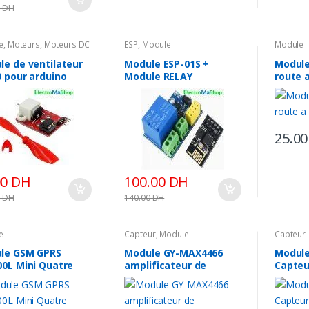
0
DH
e
,
Moteurs
,
Moteurs DC
ESP
,
Module
Module
le de ventilateur
Module ESP-01S +
Module
0 pour arduino
Module RELAY
route 
25.0
00
DH
100.00
DH
0
DH
140.00
DH
e
Capteur
,
Module
Capteur
le GSM GPRS
Module GY-MAX4466
Module
00L Mini Quatre
amplificateur de
Capteu
e Pour Arduino
microphone
D’obst