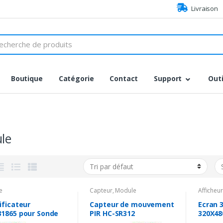
Livraison
h
Boutique
Catégorie
Contact
Support
Outi
le
e
Capteur
,
Module
Afficheur
ificateur
Capteur de mouvement
Ecran 
1865 pour Sonde
PIR HC-SR312
320X48
empérature PT1000
Uno et