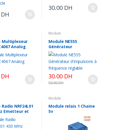
30.00
DH
0
DH
Module
 Multiplexeur
Module NE555
4067 Analog
Générateur
d’impulsions à
fréquence réglable
0
DH
30.00
DH
H
50.00
DH
Module
 Radio NRF24L01
Module relais 1 Chaine
z Emetteur et
5v
eur