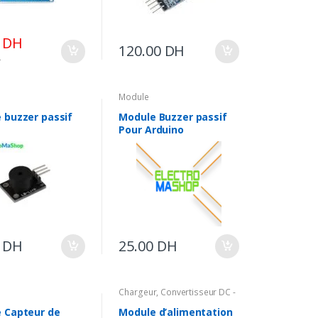
0
DH
120.00
DH
H
Module
 buzzer passif
Module Buzzer passif
Pour Arduino
0
DH
25.00
DH
Chargeur
,
Convertisseur DC -
DC
,
Energie
 Capteur de
Module d’alimentation