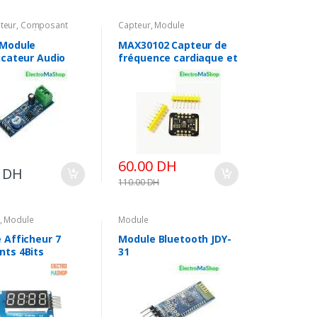
ateur
,
Composant
Capteur
,
Module
ique
,
Module
 Module
MAX30102 Capteur de
icateur Audio
fréquence cardiaque et
200
d’oxygène
60.00
DH
0
DH
110.00
DH
,
Module
Module
 Afficheur 7
Module Bluetooth JDY-
ts 4Bits
31
 Pour Arduino