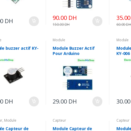
90.00
DH
35.0
00
DH
150.00
DH
60.00
D
e
Module
Module
e buzzer actif KY-
Module Buzzer Actif
Module
Pour Arduino
KY-006
00
DH
29.00
DH
30.0
ur
,
Module
Capteur
Capteur
le Capteur de
Module Capteur de
Module