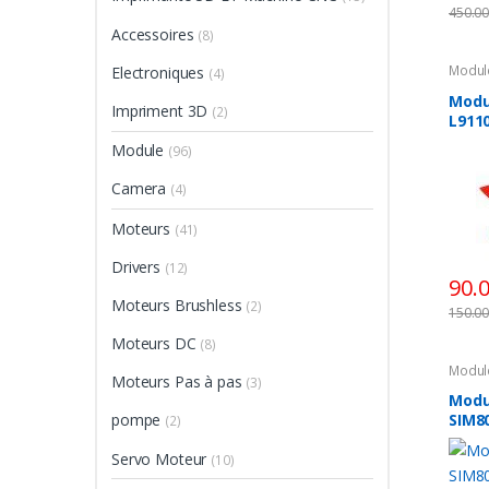
450.0
Accessoires
(8)
Modul
Electroniques
(4)
Modu
Impriment 3D
(2)
L911
Module
(96)
Camera
(4)
Moteurs
(41)
Drivers
(12)
90.
Moteurs Brushless
(2)
150.0
Moteurs DC
(8)
Modul
Moteurs Pas à pas
(3)
Modu
SIM8
pompe
(2)
Band
Servo Moteur
(10)