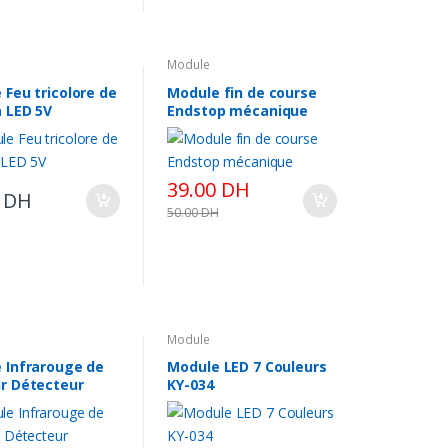
Module
 Feu tricolore de
Module fin de course
a LED 5V
Endstop mécanique
39.00
DH
0
DH
50.00
DH
Module
 Infrarouge de
Module LED 7 Couleurs
r Détecteur
KY-034
acle