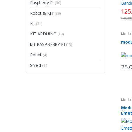
Raspberry PI
(30)
125
Robot & KIT
(39)
140.0
Kit
(31)
KIT ARDUINO
Modul
(19)
modu
kIT RASPBERRY PI
(13)
Robot
(4)
Shield
25.
(12)
Modul
Modu
Émet
2.4G