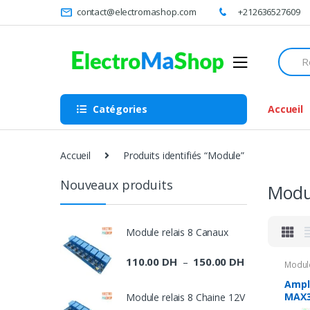
Skip
Skip
contact@electromashop.com
+212636527609
to
to
navigation
content
Searc
for:
Catégories
Accueil
Accueil
Produits identifiés “Module”
Nouveaux produits
Modu
Module relais 8 Canaux
110.00
DH
150.00
DH
Plage
–
Modul
de
Ampl
prix :
MAX3
Module relais 8 Chaine 12V
de t
110.00 DH