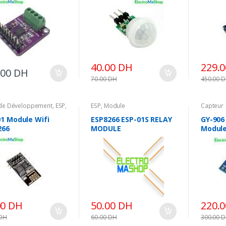
T100
40.00
DH
229.
.00
DH
70.00
DH
450.00
D
 de Développement
,
ESP
,
ESP
,
Module
Capteur
e
01 Module Wifi
ESP8266 ESP-01S RELAY
GY-906
266
MODULE
Module
therm
infrar
sans c
tempe
00
DH
50.00
DH
220.
DH
60.00
DH
300.00
D