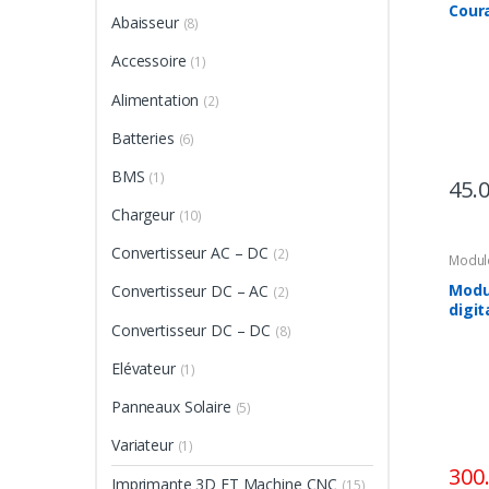
Cour
Abaisseur
(8)
3-25
Accessoire
(1)
Alimentation
(2)
Batteries
(6)
BMS
(1)
45.
Chargeur
(10)
Convertisseur AC – DC
(2)
Modul
Modu
Convertisseur DC – AC
(2)
digit
Convertisseur DC – DC
(8)
Elévateur
(1)
Panneaux Solaire
(5)
Variateur
(1)
300
Imprimante 3D ET Machine CNC
(15)