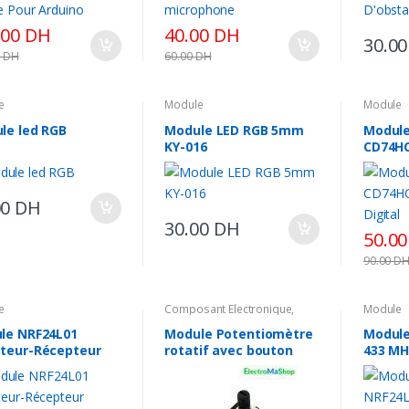
.00
DH
40.00
DH
30.0
0
DH
60.00
DH
e
Module
Module
le led RGB
Module LED RGB 5mm
Module
KY-016
CD74HC
Digital
00
DH
30.00
DH
50.0
90.00
D
e
Composant Electronique
,
Module
Module
,
Potentiomètre
le NRF24L01
Module Potentiomètre
Module
teur-Récepteur
rotatif avec bouton
433 MH
hz + Antenne
Récept