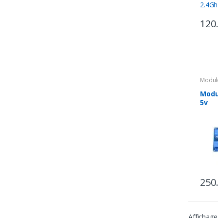
120
Modul
Modul
5v
250
Affichage