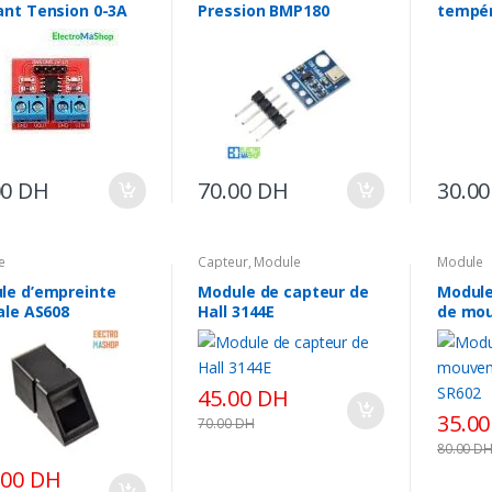
ant Tension 0-3A
Pression BMP180
tempér
V MAX471
00
DH
70.00
DH
30.0
e
Capteur
,
Module
Module
le d’empreinte
Module de capteur de
Module
ale AS608
Hall 3144E
de mou
SR602
45.00
DH
35.0
70.00
DH
80.00
D
.00
DH