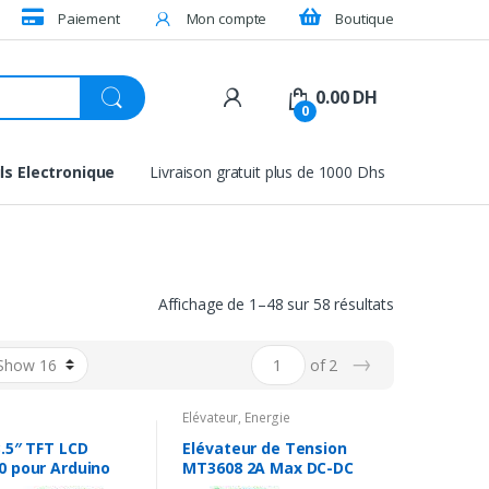
Paiement
Mon compte
Boutique
0.00
DH
0
ls Electronique
Livraison gratuit plus de 1000 Dhs
Affichage de 1–48 sur 58 résultats
→
of 2
Elévateur
,
Energie
3.5″ TFT LCD
Elévateur de Tension
0 pour Arduino
MT3608 2A Max DC-DC
 Mega
Step Up Module Power