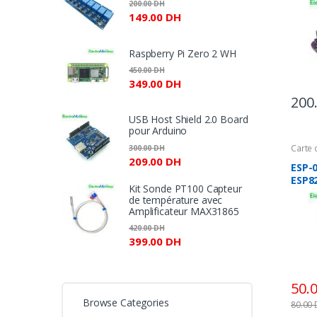
200.00
DH
et P
à
149.00
DH
150.00 DH
Raspberry Pi Zero 2 WH
450.00
DH
349.00
DH
200
USB Host Shield 2.0 Board
pour Arduino
Carte
300.00
DH
Modul
209.00
DH
ESP-
ESP8
Kit Sonde PT100 Capteur
de température avec
Amplificateur MAX31865
420.00
DH
399.00
DH
50.
Browse Categories
80.00