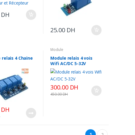
0
DH
25.00
DH
Module
 relais 4 Chaine
Module relais 4 vois
Wifi AC/DC 5-32V
300.00
DH
450.00
DH
0
DH
H
1
2