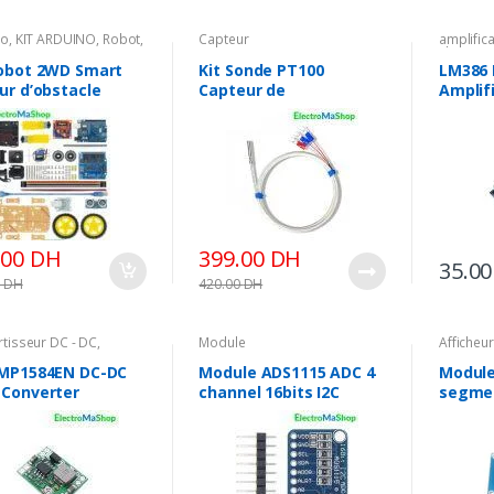
no
,
KIT ARDUINO
,
Robot
,
Capteur
amplific
& KIT
Electron
Robot 2WD Smart
Kit Sonde PT100
LM386
ur d’obstacle
Capteur de
Amplif
température avec
Gain X
Amplificateur
MAX31865
.00
DH
399.00
DH
35.0
0
DH
420.00
DH
tisseur DC - DC
,
Module
Afficheur
e
 MP1584EN DC-DC
Module ADS1115 ADC 4
Module
 Converter
channel 16bits I2C
segmen
stable Power
TM1637
ly Module