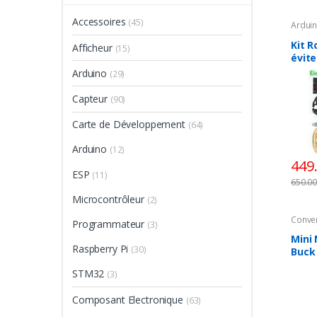
Accessoires
(45)
Ardui
Robot 
Kit 
Afficheur
(15)
évite
Arduino
(29)
Capteur
(90)
Carte de Développement
(64)
Arduino
(12)
449
ESP
(11)
650.0
Microcontrôleur
(2)
Conver
Programmateur
(3)
Energi
Mini
Raspberry Pi
(30)
Buck
Adju
STM32
(3)
Supp
Composant Electronique
(63)