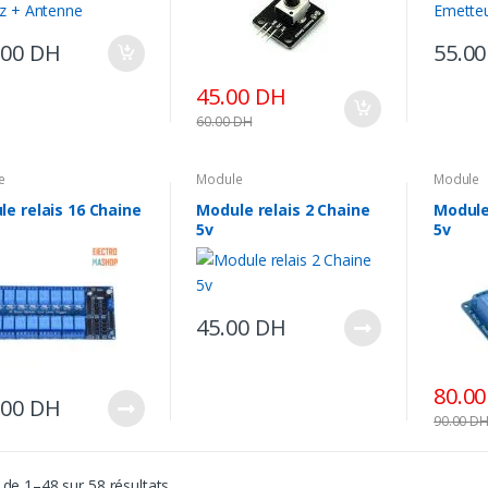
.00
DH
55.0
45.00
DH
60.00
DH
e
Module
Module
e relais 16 Chaine
Module relais 2 Chaine
Module
5v
5v
45.00
DH
80.0
.00
DH
90.00
D
 de 1–48 sur 58 résultats