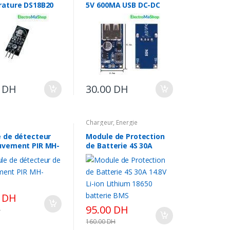
ature DS18B20
5V 600MA USB DC-DC
0
DH
30.00
DH
Chargeur
,
Energie
 de détecteur
Module de Protection
vement PIR MH-
de Batterie 4S 30A
14.8V Li-ion Lithium
18650 batterie BMS
0
DH
95.00
DH
H
160.00
DH