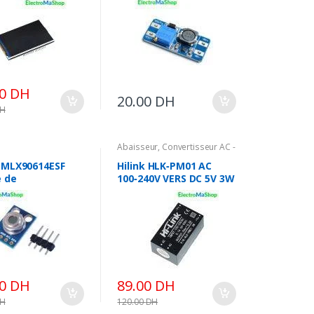
Booster
00
DH
20.00
DH
H
Abaisseur
,
Convertisseur AC -
DC
,
Energie
 MLX90614ESF
Hilink HLK‑PM01 AC
 de
100‑240V VERS DC 5V 3W
omètre
Module d’alimentation
ouge IR capteur
ontact de
rature
00
DH
89.00
DH
H
120.00
DH