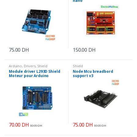
nano
75.00
DH
150.00
DH
Arduino
,
Drivers
,
Shield
Shield
Module driver L293D Shield
Node Mcu breadbord
Moteur pour Arduino
support v3
70.00
DH
75.00
DH
80.00
DH
80.00
DH