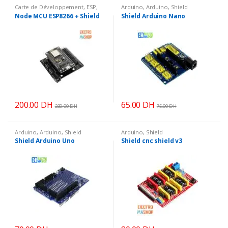
Carte de Développement
,
ESP
,
Arduino
,
Arduino
,
Shield
Shield
Node MCU ESP8266 + Shield
Shield Arduino Nano
200.00
DH
65.00
DH
230.00
DH
75.00
DH
Arduino
,
Arduino
,
Shield
Arduino
,
Shield
Shield Arduino Uno
Shield cnc shield v3