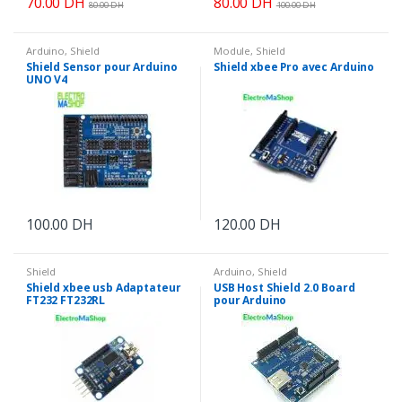
70.00
DH
80.00
DH
80.00
DH
100.00
DH
Arduino
,
Shield
Module
,
Shield
Shield Sensor pour Arduino
Shield xbee Pro avec Arduino
UNO V4
100.00
DH
120.00
DH
Shield
Arduino
,
Shield
Shield xbee usb Adaptateur
USB Host Shield 2.0 Board
FT232 FT232RL
pour Arduino