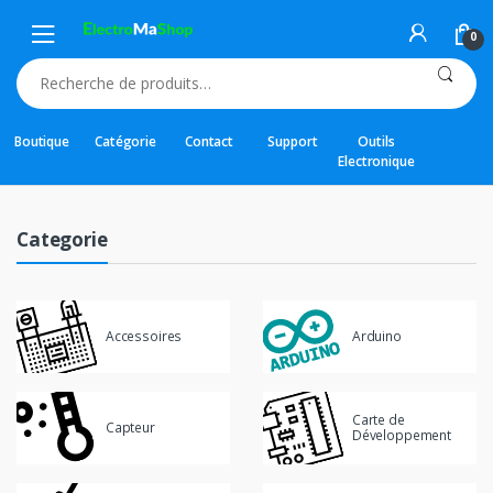
Skip
Skip
to
to
0
navigation
content
Recherche
pour :
Boutique
Catégorie
Contact
Support
Outils
Electronique
Categorie
Accessoires
Arduino
Carte de
Capteur
Développement