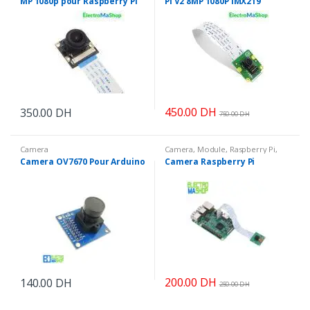
MP 1080p pour Raspberry PI
Pi V2 8MP 1080P IMX219
450.00
DH
350.00
DH
750.00
DH
Camera
Camera
,
Module
,
Raspberry Pi
,
Raspberry PI
Camera OV7670 Pour Arduino
Camera Raspberry Pi
200.00
DH
140.00
DH
250.00
DH