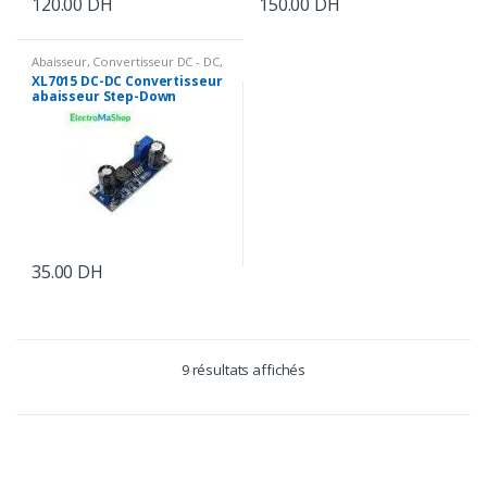
120.00
DH
150.00
DH
Abaisseur
,
Convertisseur DC - DC
,
Energie
XL7015 DC-DC Convertisseur
abaisseur Step-Down
Module 5V-80V
35.00
DH
9 résultats affichés