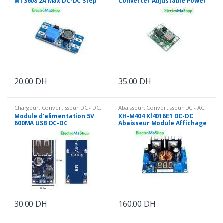
MT3608 2A Max DC-DC Step
Converter Adjustable Power
Up Module Power Booster
Supply Module
20.00
DH
35.00
DH
Chargeur
,
Convertisseur DC - DC
,
Abaisseur
,
Convertisseur DC - AC
,
Energie
Energie
Module d’alimentation 5V
XH-M404 Xl4016E1 DC-DC
600MA USB DC-DC
Abaisseur Module Affichage
numérique Voltage 8A
30.00
DH
160.00
DH