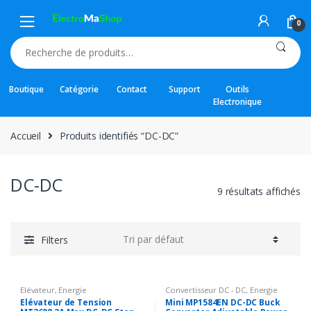
Skip
Skip
to
to
0
navigation
content
Recherche
pour :
Boutique
Catégorie
Contact
Support
Outils
Electronique
Accueil
Produits identifiés “DC-DC”
DC-DC
9 résultats affichés
Filters
Elévateur
,
Energie
Convertisseur DC - DC
,
Energie
Elévateur de Tension
Mini MP1584EN DC-DC Buck