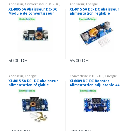
Abaisseur
,
Convertisseur DC - DC
,
Abaisseur
,
Energie
Energie
XL4005 5A Abaisseur DC-DC
XL4015 5A DC- DC abaisseur
Module de convertisseur
alimentation réglable
réglable Step Down
Module Buck Converter
50.00
DH
55.00
DH
Abaisseur
,
Energie
Convertisseur DC - DC
,
Energie
XL4015 5A DC- DC abaisseur
XL6009 DC-DC Booster
alimentation réglable
Alimentation adjustable 4A
Module Buck Converter avec
avec affichage Numérique
Affichage numérique
LM2577