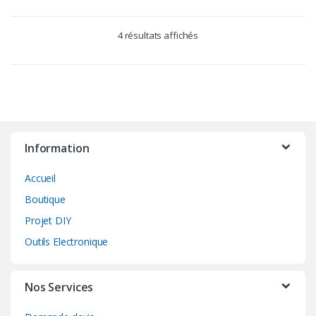
page
du
produit
4 résultats affichés
Information
Accueil
Boutique
Projet DIY
Outils Electronique
Nos Services