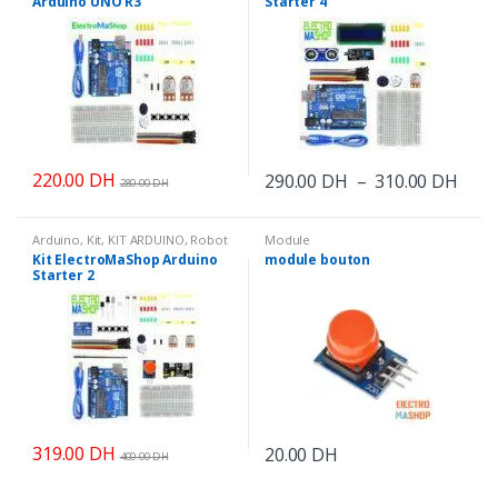
Arduino UNO R3
Starter 4
220.00
DH
Plag
290.00
DH
–
310.00
DH
280.00
DH
Ce
de
prix :
produit
290.
Arduino
,
Kit
,
KIT ARDUINO
,
Robot
Module
a
à
& KIT
Kit ElectroMaShop Arduino
module bouton
310.
plusieurs
Starter 2
variations.
Les
options
peuvent
être
choisies
sur
319.00
DH
20.00
DH
400.00
DH
la