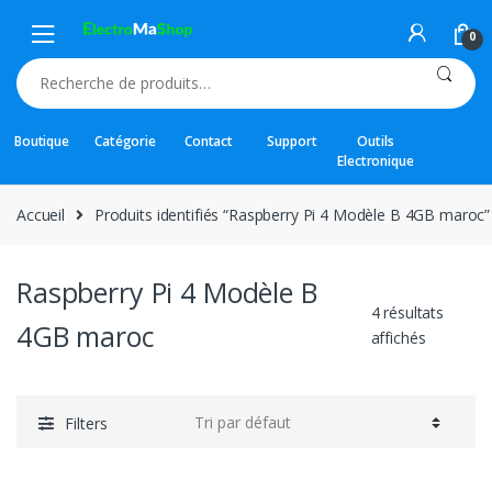
Skip
Skip
to
to
0
navigation
content
Recherche
pour :
Boutique
Catégorie
Contact
Support
Outils
Electronique
Accueil
Produits identifiés “Raspberry Pi 4 Modèle B 4GB maroc”
Raspberry Pi 4 Modèle B
4 résultats
4GB maroc
affichés
Filters