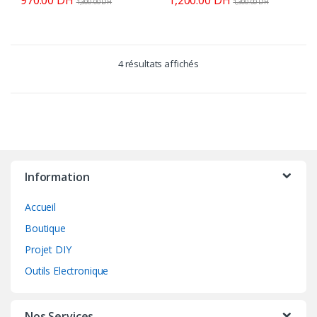
1,300.00
DH
1,300.00
DH
4 résultats affichés
Information
Accueil
Boutique
Projet DIY
Outils Electronique
Nos Services