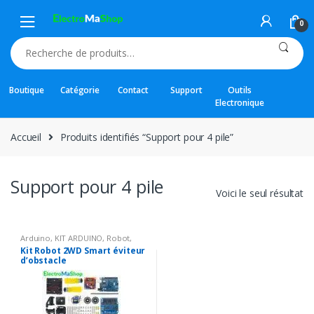
Skip
Skip
to
to
0
navigation
content
Recherche
pour :
Boutique
Catégorie
Contact
Support
Outils
Electronique
Accueil
Produits identifiés “Support pour 4 pile”
Support pour 4 pile
Voici le seul résultat
Arduino
,
KIT ARDUINO
,
Robot
,
Robot & KIT
Kit Robot 2WD Smart éviteur
d’obstacle