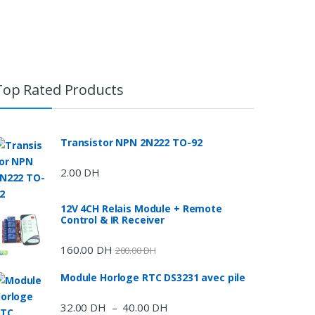
Top Rated Products
Transistor NPN 2N222 TO-92
2.00
DH
12V 4CH Relais Module + Remote
Control & IR Receiver
160.00
DH
200.00
DH
Module Horloge RTC DS3231 avec pile
32.00
DH
40.00
DH
Plage
–