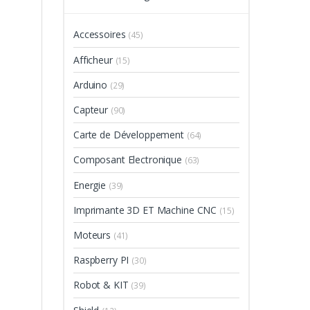
Accessoires
(45)
Afficheur
(15)
Arduino
(29)
Capteur
(90)
Carte de Développement
(64)
Composant Electronique
(63)
Energie
(39)
Imprimante 3D ET Machine CNC
(15)
Moteurs
(41)
Raspberry PI
(30)
Robot & KIT
(39)