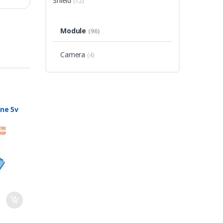
Shield
(12)
Module
(96)
Camera
(4)
ine 5v