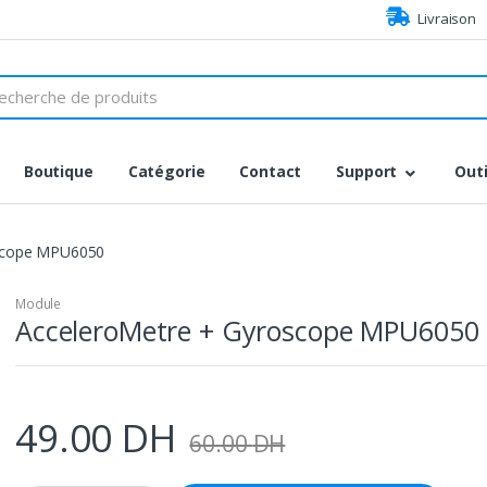
Livraison
h
Boutique
Catégorie
Contact
Support
Outi
scope MPU6050
Module
AcceleroMetre + Gyroscope MPU6050
49.00
DH
60.00
DH