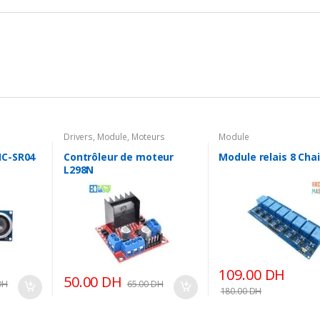
Drivers
,
Module
,
Moteurs
Module
HC-SR04
Contrôleur de moteur
Module relais 8 Cha
L298N
109.00
DH
50.00
DH
DH
65.00
DH
180.00
DH