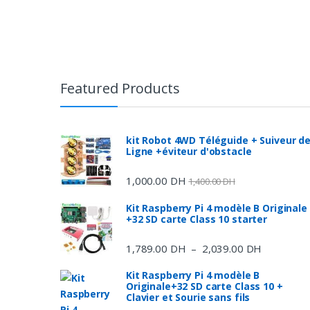
Featured Products
kit Robot 4WD Téléguide + Suiveur d
Ligne +éviteur d'obstacle
1,000.00
DH
1,400.00
DH
Kit Raspberry Pi 4 modèle B Originale
+32 SD carte Class 10 starter
1,789.00
DH
2,039.00
DH
Plage
–
de
Kit Raspberry Pi 4 modèle B
prix :
Originale+32 SD carte Class 10 +
1,789.00 
Clavier et Sourie sans fils