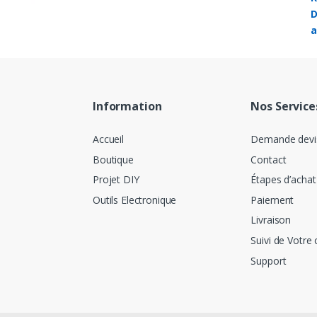
DH
DH
DH
Information
Nos Service
Accueil
Demande devi
Boutique
Contact
Projet DIY
Étapes d’achat
Outils Electronique
Paiement
Livraison
Suivi de Votre 
Support