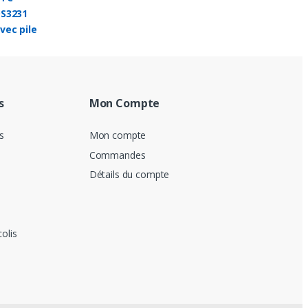
de
prix :
32.00 DH
à
40.00 DH
s
Mon Compte
s
Mon compte
Commandes
Détails du compte
colis