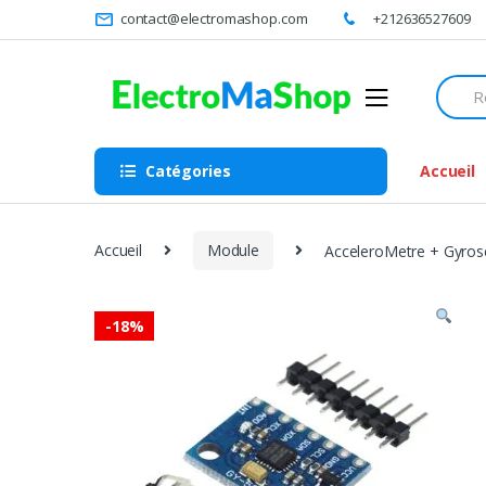
Skip
Skip
contact@electromashop.com
+212636527609
to
to
navigation
content
Searc
for:
Catégories
Accueil
Accueil
Module
AcceleroMetre + Gyro
-
18%