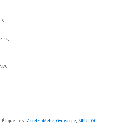
 g
0 °/s
 AD0
Étiquettes :
AcceleroMetre
,
Gyroscope
,
MPU6050