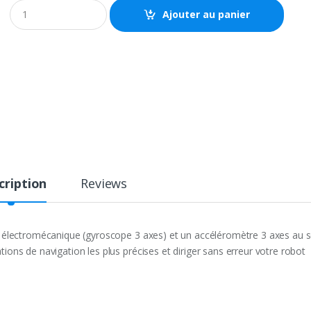
Q
Ajouter au panier
u
a
n
t
i
t
y
cription
Reviews
lectromécanique (gyroscope 3 axes) et un accéléromètre 3 axes au s
ons de navigation les plus précises et diriger sans erreur votre robot