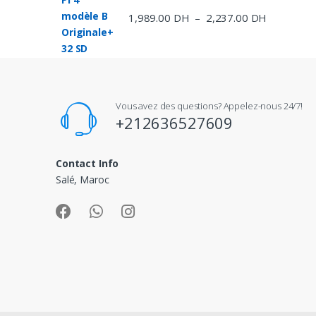
à
1,989.00
DH
2,237.00
DH
Plage
–
2,039.00 
de
prix :
1,989.00 
à
2,237.00 
Vous avez des questions? Appelez-nous 24/7!
+212636527609
Contact Info
Salé, Maroc