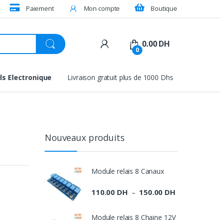
Paiement
Mon compte
Boutique
0.00
DH
0
ls Electronique
Livraison gratuit plus de 1000 Dhs
Nouveaux produits
Module relais 8 Canaux
110.00
DH
150.00
DH
Plage
–
de
prix :
Module relais 8 Chaine 12V