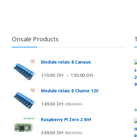
Onsale Products
e
Module relais 8 Canaux
110.00
DH
150.00
DH
Plage
–
de
prix :
Module relais 8 Chaine 12V
110.00 DH
à
149.00
DH
200.00
DH
150.00 DH
Raspberry Pi Zero 2 WH
DH
349.00
DH
450.00
DH