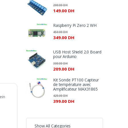
110.00 DH
200.00
DH
à
149.00
DH
150.00 DH
Raspberry Pi Zero 2 WH
450.00
DH
349.00
DH
USB Host Shield 2.0 Board
pour Arduino
300.00
DH
209.00
DH
Kit Sonde PT100 Capteur
de température avec
Amplificateur MAX31865
420.00
DH
ein
399.00
DH
Show All Categories