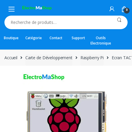
Skip
Skip
to
to
0
navigation
content
Recherche
pour :
Boutique
Catégorie
Contact
Support
Outils
Electronique
Accueil
Carte de Développement
Raspberry Pi
Ecran TACT