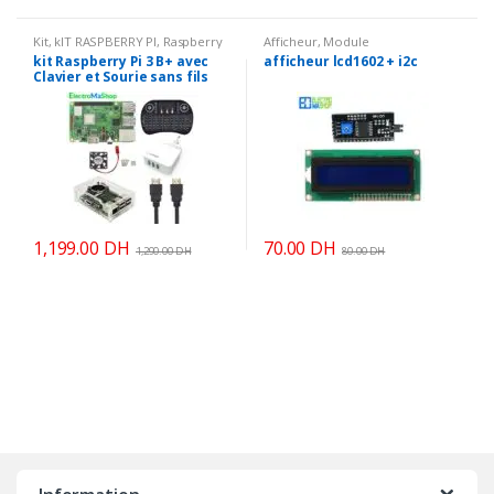
Kit
,
kIT RASPBERRY PI
,
Raspberry
Afficheur
,
Module
PI
,
Raspberry Pi
kit Raspberry Pi 3 B+ avec
afficheur lcd1602 + i2c
Clavier et Sourie sans fils
1,199.00
DH
70.00
DH
1,290.00
DH
80.00
DH