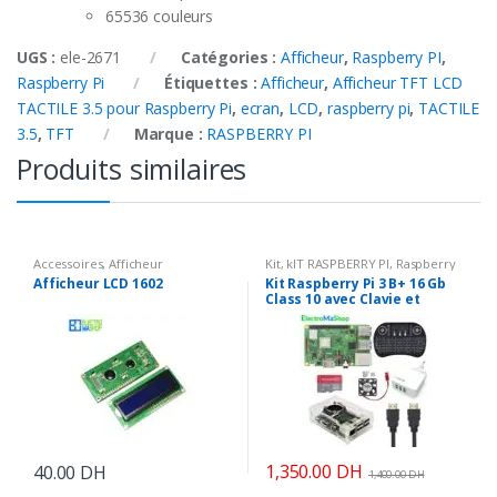
65536 couleurs
UGS :
ele-2671
Catégories :
Afficheur
,
Raspberry PI
,
Raspberry Pi
Étiquettes :
Afficheur
,
Afficheur TFT LCD
TACTILE 3.5 pour Raspberry Pi
,
ecran
,
LCD
,
raspberry pi
,
TACTILE
3.5
,
TFT
Marque :
RASPBERRY PI
Produits similaires
Accessoires
,
Afficheur
Kit
,
kIT RASPBERRY PI
,
Raspberry
PI
,
Raspberry Pi
,
Robot & KIT
Afficheur LCD 1602
Kit Raspberry Pi 3 B+ 16 Gb
Class 10 avec Clavie et
Sourie sans fils
1,350.00
DH
40.00
DH
1,400.00
DH