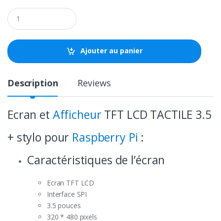
Q
u
a
n
t
Ajouter au panier
i
t
y
Description
Reviews
Ecran et
Afficheur
TFT LCD TACTILE 3.5
+ stylo pour
Raspberry Pi
:
Caractéristiques de l’écran
Ecran TFT LCD
Interface SPI
3.5 pouces
320 * 480 pixels