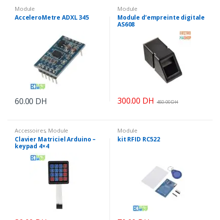
Module
Module
AcceleroMetre ADXL 345
Module d’empreinte digitale
AS608
300.00
DH
60.00
DH
450.00
DH
Accessoires
,
Module
Module
Clavier Matriciel Arduino –
kit RFID RC522
keypad 4×4