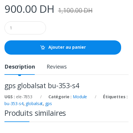
900.00
DH
1,100.00
DH
Q
u
a
n
t
Ajouter au panier
i
t
y
Description
Reviews
gps globalsat bu-353-s4
UGS :
ele-7853
Catégorie :
Module
Étiquettes :
bu-353-s4
,
globalsat
,
gps
Produits similaires