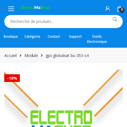
Skip
Skip
to
to
0
navigation
content
Recherche
pour :
Boutique
Catégorie
Contact
Support
Outils
Electronique
Accueil
Module
gps globalsat bu-353-s4
-
18%