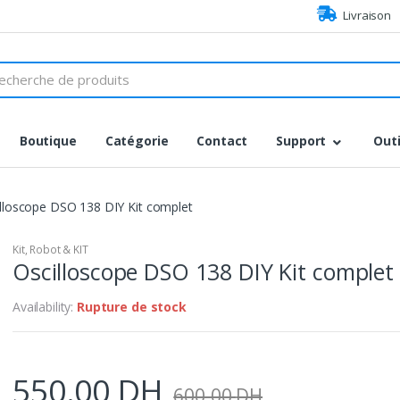
Livraison
h
Boutique
Catégorie
Contact
Support
Outi
lloscope DSO 138 DIY Kit complet
Kit
,
Robot & KIT
Oscilloscope DSO 138 DIY Kit complet
Availability:
Rupture de stock
550.00
DH
600.00
DH