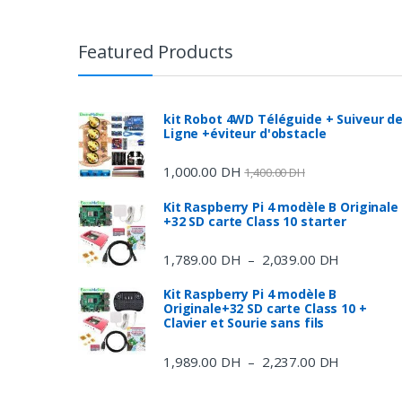
Featured Products
kit Robot 4WD Téléguide + Suiveur d
Ligne +éviteur d'obstacle
1,000.00
DH
1,400.00
DH
Kit Raspberry Pi 4 modèle B Originale
+32 SD carte Class 10 starter
1,789.00
DH
2,039.00
DH
Plage
–
de
Kit Raspberry Pi 4 modèle B
prix :
Originale+32 SD carte Class 10 +
1,789.00 
Clavier et Sourie sans fils
à
1,989.00
DH
2,237.00
DH
Plage
–
2,039.00 
de