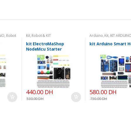
INO
,
Robot
Kit
,
Robot & KIT
Arduino
,
Kit
,
KIT ARDUIN
& KIT
p
kit ElectroMaShop
kit Arduino Smart 
NodeMcu Starter
440.00
DH
580.00
DH
530.00
DH
730.00
DH