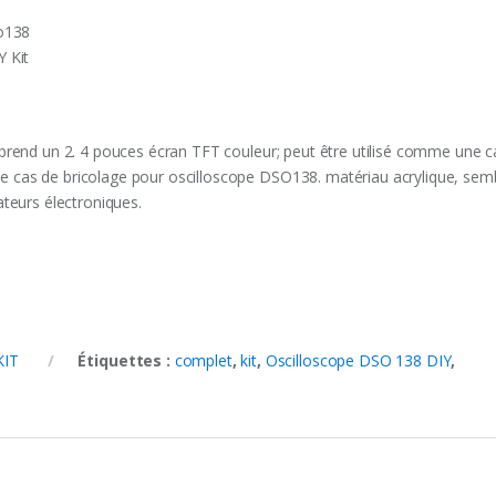
so138
 Kit
rend un 2. 4 pouces écran TFT couleur; peut être utilisé comme une c
 cas de bricolage pour oscilloscope DSO138. matériau acrylique, sem
ateurs électroniques.
KIT
Étiquettes :
complet
,
kit
,
Oscilloscope DSO 138 DIY
,