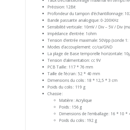
Taux d’échantillonnage maximal en temps ré
Précision: 12Bit
Profondeur du tampon d’échantillonnage: 10
Bande passante analogique: 0-200KHz
Sensibilité verticale: 10mV / Div – 5V / Div (
Impédance d’entrée: 1ohm
Tension d’entrée maximale: 50Vpp (sonde 1: 
Modes d’accouplement: cc/ca/GND
La plage de Base temporelle horizontale: 10μ
Tension d’alimentation: cc 9V
PCB Taille : 117 * 76 mm
Taille de l’écran : 52 * 40 mm
Dimensions du colis : 18 * 12,5 * 3 cm
Poids du colis : 119 g
Chassie :
Matière : Acrylique
Poids : 156 g
Dimensions de l’emballage : 16 * 10 * 
Poids du colis : 192 g