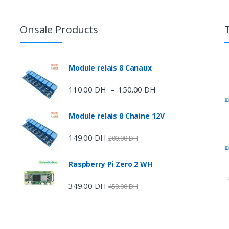
Onsale Products
e
Module relais 8 Canaux
110.00
DH
150.00
DH
Plage
–
de
prix :
Module relais 8 Chaine 12V
110.00 DH
à
149.00
DH
200.00
DH
150.00 DH
Raspberry Pi Zero 2 WH
DH
349.00
DH
450.00
DH
DH