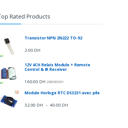
Top Rated Products
Transistor NPN 2N222 TO-92
2.00
DH
12V 4CH Relais Module + Remote
Control & IR Receiver
160.00
DH
200.00
DH
Module Horloge RTC DS3231 avec pile
32.00
DH
40.00
DH
Plage
–
de
prix :
32.00 DH