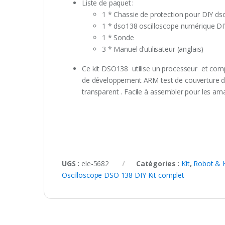
Liste de paquet :
1 * Chassie de protection pour DIY d
1 * dso138 oscilloscope numérique DIY
1 * Sonde
3 * Manuel d’utilisateur (anglais)
Ce kit DSO138 utilise un processeur et comp
de développement ARM test de couverture de
transparent . Facile à assembler pour les am
UGS :
ele-5682
Catégories :
Kit
,
Robot & 
Oscilloscope DSO 138 DIY Kit complet