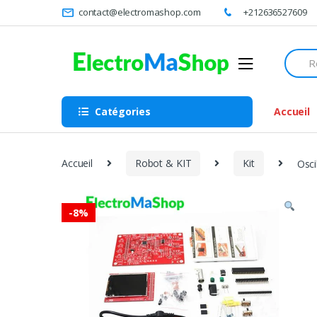
Skip
Skip
contact@electromashop.com
+212636527609
to
to
navigation
content
Searc
for:
Catégories
Accueil
Accueil
Robot & KIT
Kit
Osci
-
8%