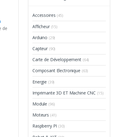
Accessoires
(45)
n
Afficheur
(15)
e de
Arduino
(29)
Capteur
(90)
Carte de Développement
(64)
Composant Electronique
(63)
Energie
(39)
Imprimante 3D ET Machine CNC
(15)
Module
(96)
Moteurs
(41)
Raspberry PI
(30)