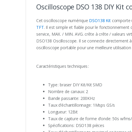
Oscilloscope DSO 138 DIY Kit c
Cet oscilloscope numérique
DSO138 Kit
comporte u
TFT
. Il est simple et fiable pour le fonctionnement d
service, MAX. / MIN. AVG. crête à crête / valeurs vi
DSO138 Oscilloscope. Il se connecte directement à 
oscilloscope portable pour une meilleure utilisatio
Caractéristiques techniques :
Type : braser DIY Kit/Kit SMD
Nombre de canaux: 2
Bande passante: 200KHz
Taux d’échantillonnage: 1Msps GS/s
Longueur: 12Bit
Taux de capture de forme d’onde: 50s wfms
Spécifications: DSO138 pièces