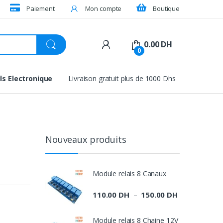
Paiement
Mon compte
Boutique
0.00
DH
0
ls Electronique
Livraison gratuit plus de 1000 Dhs
Nouveaux produits
Module relais 8 Canaux
110.00
DH
150.00
DH
Plage
–
de
prix :
Module relais 8 Chaine 12V