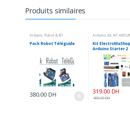
Produits similaires
Arduino
,
Robot & KIT
Arduino
,
Kit
,
KIT ARDU
& KIT
Pack Robot Téléguide
Kit ElectroMaSho
Arduino Starter 2
319.00
DH
380.00
DH
400.00
DH