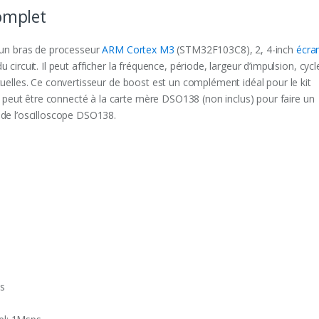
omplet
n bras de processeur
ARM Cortex M3
(STM32F103C8)
, 2, 4-inch
écra
u circuit. Il peut afficher la fréquence, période, largeur d’impulsion, cycl
rtuelles. Ce convertisseur de boost est un complément idéal pour le kit
peut être connecté à la carte mère DSO138 (non inclus) pour faire un
n de l’oscilloscope DSO138.
/s