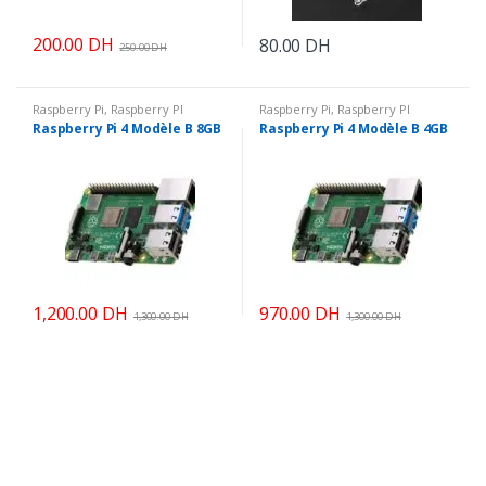
200.00
DH
80.00
DH
250.00
DH
Ce
produit
a
Raspberry Pi
,
Raspberry PI
Raspberry Pi
,
Raspberry PI
Raspberry Pi 4 Modèle B 8GB
Raspberry Pi 4 Modèle B 4GB
plusieurs
variations.
Les
options
peuvent
être
choisies
sur
1,200.00
DH
970.00
DH
1,300.00
DH
1,300.00
DH
la
page
du
produit