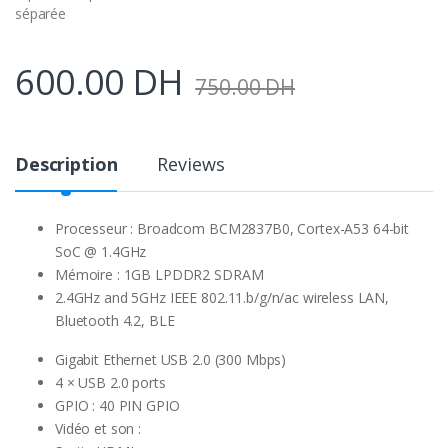
séparée
600.00
DH
750.00
DH
Description
Reviews
Processeur : Broadcom BCM2837B0, Cortex-A53 64-bit
SoC @ 1.4GHz
Mémoire : 1GB LPDDR2 SDRAM
2.4GHz and 5GHz IEEE 802.11.b/g/n/ac wireless LAN,
Bluetooth 4.2, BLE
Gigabit Ethernet USB 2.0 (300 Mbps)
4 × USB 2.0 ports
GPIO : 40 PIN GPIO
Vidéo et son :