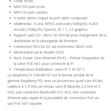
Sortie HDMI
MIDI DSI port ecran
MIPI CSI port camera
4 sortie stéréo Output et port vidéo composite
Multimedia : H.264, MPEG-4 decode (1080p30); H.264
encode (1080p30); OpenGL ES 1.1, 2.0 graphics
Support carte SD : Micro SD format pour chargement de la
distribution et la sauvegarde de données
Connecteur 5V/2.5A DC via connecteur Micro USB
Alimentation via le Header GPIO
Via le Power Over Ethernet (POE) – Prévoir l’acquisition de
la carte POE HAT pour connecter la PI
Température d’utilisation : entre 0° C et 50° C
Le Raspberry Pi 3 Model B+ est le dernier produit de la
gamme Raspberry Pi3, avec un processeur quad core 64 bits
cadencé à 1,4 GHz, un réseau sans fil Bibande 2,4 GHz et 5
GHz, une connexion Bluetooth 4.2 / BLE, une connexion
Ethernet plus rapide et la possibilité de connection PoE via
une PoE HAT séparée