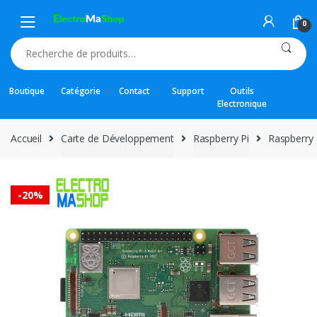
Skip
Skip
to
to
0
navigation
content
Recherche
pour :
Boutique
Catégorie
Contact
Support
Outils
Electronique
Accueil
Carte de Développement
Raspberry Pi
Raspberry 
-
20%