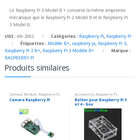
Le Raspberry Pi 3 Model B + conserve la même empreinte
mécanique que le Raspberry Pi 2 Model B et le Raspberry Pi
3 Model B.
UGS :
ele-2062
Catégories :
Raspberry Pi
,
Raspberry PI
Étiquettes :
Modèle B+
,
raspberry pi
,
Raspberry Pi 3
,
Raspberry Pi 3 B+
,
Raspberry Pi 3 Modèle B+
Marque :
RASPBERRY PI
Produits similaires
Camera
,
Module
,
Raspberry PI
,
Accessoires
,
Raspberry PI
,
Raspberry Pi
Raspberry Pi
Camera Raspberry Pi
Boîtier pour Raspberry Pi 3
et 4 – box