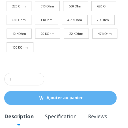
220 Ohm
510 Ohm
560 Ohm
620 Ohm
680 Ohm
1 KOhm
4.7 KOhm
2 KOhm
10 KOhm
20 KOhm
22 KOhm
47 KOhm
100 KOhm
Q
u
a
n
t
Ajouter au panier
i
t
y
Description
Specification
Reviews