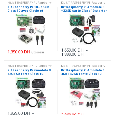
Kit
,
kIT RASPBERRY PI
,
Raspberry
Kit
,
kIT RASPBERRY PI
,
Raspberry
PI
,
Raspberry Pi
,
Robot & KIT
PI
,
Raspberry Pi
,
Robot & KIT
Kit Raspberry Pi 3 B+ 16 Gb
Kit Raspberry Pi 4 modèle B
Class 10 avec Clavie et
+32 SD carte Class 10 starter
Sourie sans fils
1,659.00
DH
–
1,350.00
DH
1,400.00
DH
Plage
1,899.00
DH
Ce
de
produit
prix :
1,659.00 DH
Kit
,
kIT RASPBERRY PI
,
Raspberry
Kit
,
kIT RASPBERRY PI
,
Raspberry
a
PI
,
Raspberry Pi
,
Robot & KIT
PI
,
Raspberry Pi
,
Robot & KIT
à
Kit Raspberry Pi 4 modèle B
Kit Raspberry Pi 4 modèle B
plusieurs
32GB SD carte Class 10 +
4GB +32 SD carte Class 10 +
1,899.00 DH
Clavier et Sourie sans fils
Clavier et Sourie sans fils
variations.
Les
options
peuvent
être
choisies
1,929.00
DH
–
sur
2,869.00
DH