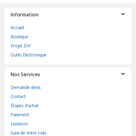
choisies
sur
Information
la
page
Accueil
du
Boutique
produit
Projet DIY
Outils Electronique
Nos Services
Demande devis
Contact
Étapes d’achat
Paiement
Livraison
Suivi de Votre colis