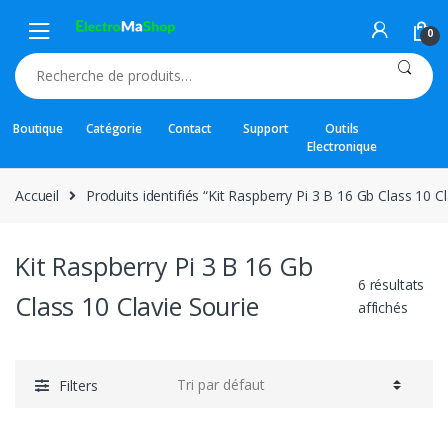
Skip
Skip
to
to
0
navigation
content
Recherche
pour :
Boutique
Catégorie
Contact
Support
Outils
Electronique
Accueil
Produits identifiés “Kit Raspberry Pi 3 B 16 Gb Class 10 Cl
Kit Raspberry Pi 3 B 16 Gb
6 résultats
Class 10 Clavie Sourie
affichés
Filters