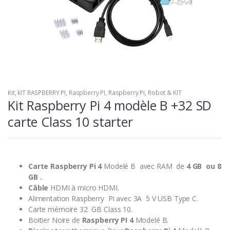
Kit
,
kIT RASPBERRY PI
,
Raspberry PI
,
Raspberry Pi
,
Robot & KIT
Kit Raspberry Pi 4 modèle B +32 SD
carte Class 10 starter
Carte Raspberry Pi 4
Modelé B avec RAM de
4
GB ou
8
GB .
Câble
HDMI à micro HDMI.
Alimentation Raspberry Pi avec 3A 5 V USB Type C.
Carte mémoire 32 GB Class 10.
Boitier Noire de
Raspberry PI 4
Modelé B.