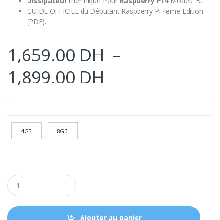
Dissipateur
thermique Pour
Raspberry Pi 4
Modelé B.
GUIDE OFFICIEL du Débutant Raspberry Pi 4eme Edition
(PDF).
1,659.00
DH
–
Plage
1,899.00
DH
de
RAM
prix :
4GB
8GB
1,659.00 DH
à
Q
1,899.00 DH
u
a
n
t
Ajouter au panier