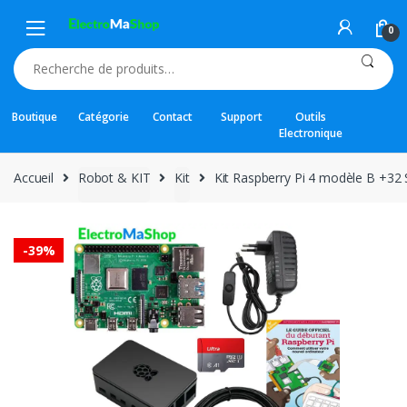
Skip
Skip
to
to
0
navigation
content
Recherche
pour :
Boutique
Catégorie
Contact
Support
Outils
Electronique
Accueil
Robot & KIT
Kit
Kit Raspberry Pi 4 modèle B +32 
-
39%