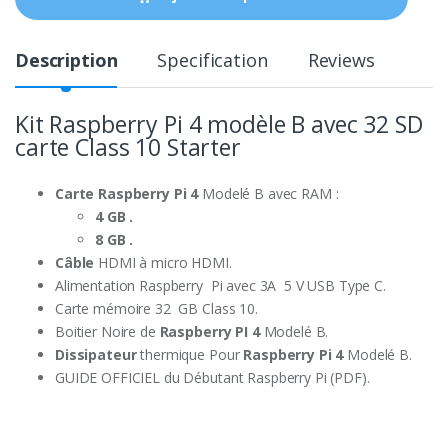
i
t
y
Description
Specification
Reviews
Kit Raspberry Pi 4 modèle B avec 32 SD
carte Class 10 Starter
Carte Raspberry Pi 4
Modelé B avec RAM :
4
GB .
8 GB .
Câble
HDMI à micro HDMI.
Alimentation Raspberry Pi avec 3A 5 V USB Type C.
Carte mémoire 32 GB Class 10.
Boitier Noire de
Raspberry PI 4
Modelé B.
Dissipateur
thermique Pour
Raspberry Pi 4
Modelé B.
GUIDE OFFICIEL du Débutant Raspberry Pi (PDF).