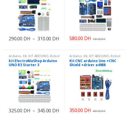
Plage
580.00
DH
290.00
DH
–
310.00
DH
730.00
DH
de
Ce
prix :
produit
290.00 DH
a
Arduino
,
Kit
,
KIT ARDUINO
,
Robot
Arduino
,
Kit
,
KIT ARDUINO
,
Robot
à
& KIT
& KIT
310.00 DH
kit ElectroMaShop Arduino
Kit CNC arduino Uno +CNC
plusieurs
UNO R3 Starter 3
Shield +driver a4988
variations.
Les
options
peuvent
être
choisies
sur
Plage
350.00
DH
325.00
DH
–
345.00
DH
450.00
DH
de
Ce
la
prix :
produit
page
325.00 DH
a
à
du