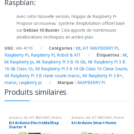
Raspbian:
Avec cette Nouvelle version, l’équipe de Raspberry Pi
Propose un nouveau système d’exploitation officiel basé
sur
Debian 10 Buster
. Cela apporte de nombreuses
améliorations techniques en arrière-plan.
UGS :
ele-4110
Catégories :
Kit
,
kIT RASPBERRY PI
,
Raspberry PI
,
Raspberry Pi
,
Robot & KIT
Étiquettes :
kit
,
kit Raspberry pi
,
Kit Raspberry Pi 3 B 16 Gb
,
Kit Raspberry Pi 3 B
16 Gb Class 10
,
Kit Raspberry Pi 3 B 16 Gb Class 10 Clavie Sourie
,
Kit Raspberry Pi 3 B clavie sourie maroc
,
Kit Raspberry Pi 3 B+
,
maroc
,
raspberry pi
Marque :
RASPBERRY PI
Produits similaires
Arduino
,
Kit
,
KIT ARDUINO
,
Robot
Arduino
,
Kit
,
KIT ARDUINO
,
Robot
& KIT
& KIT
Kit Arduino ElectroMaShop
kit Arduino Smart Home
Starter 4