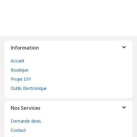
345.00 DH
plusieurs
produit
variations.
Les
options
peuvent
être
choisies
Information
sur
Accueil
la
page
Boutique
du
Projet DIY
produit
Outils Electronique
Nos Services
Demande devis
Contact