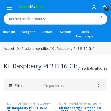
Skip
Skip
to
to
0
navigation
content
Recherche
pour :
Boutique
Catégorie
Contact
Support
Outils
Electronique
Accueil
Produits identifiés “Kit Raspberry Pi 3 B 16 Gb”
Kit Raspberry Pi 3 B 16 Gb
7 résultats affichés
Filters
Kit
,
kIT RASPBERRY PI
,
Raspberry
Kit
,
kIT RASPBERRY PI
,
Raspberry
PI
,
Raspberry Pi
,
Robot & KIT
PI
,
Raspberry Pi
,
Robot & KIT
Kit Raspberry Pi 3 B+ 16 Gb
Kit Raspberry Pi 4 modèle B