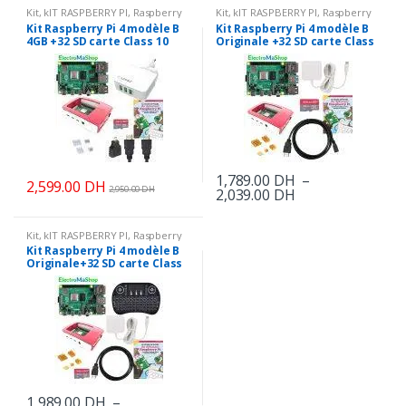
page
1,929.00 DH
Kit
,
kIT RASPBERRY PI
,
Raspberry
Kit
,
kIT RASPBERRY PI
,
Raspberry
a
du
PI
,
Raspberry Pi
,
Robot & KIT
PI
,
Raspberry Pi
,
Robot & KIT
à
Kit Raspberry Pi 4 modèle B
Kit Raspberry Pi 4 modèle B
plusieurs
4GB +32 SD carte Class 10
Originale +32 SD carte Class
2,177.00 DH
produit
starter
10 starter
variations.
Les
options
peuvent
être
choisies
1,789.00
DH
–
sur
2,599.00
DH
2,950.00
DH
Plage
2,039.00
DH
Ce
la
de
produit
prix :
page
1,789.00 DH
Kit
,
kIT RASPBERRY PI
,
Raspberry
a
du
PI
,
Raspberry Pi
,
Robot & KIT
à
Kit Raspberry Pi 4 modèle B
plusieurs
Originale+32 SD carte Class
2,039.00 DH
produit
10 + Clavier et Sourie sans
variations.
fils
Les
options
peuvent
être
choisies
1,989.00
DH
–
sur