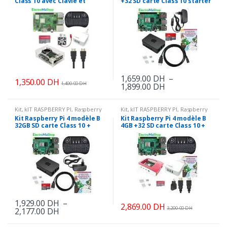
Class 10 avec Clavie et
+32 SD carte Class 10 starter
Sourie sans fils
1,659.00
DH
–
1,350.00
DH
1,400.00
DH
Plage
1,899.00
DH
Ce
de
produit
prix :
1,659.00 DH
Kit
,
kIT RASPBERRY PI
,
Raspberry
Kit
,
kIT RASPBERRY PI
,
Raspberry
a
PI
,
Raspberry Pi
,
Robot & KIT
PI
,
Raspberry Pi
,
Robot & KIT
à
Kit Raspberry Pi 4 modèle B
Kit Raspberry Pi 4 modèle B
plusieurs
32GB SD carte Class 10 +
4GB +32 SD carte Class 10 +
1,899.00 DH
Clavier et Sourie sans fils
Clavier et Sourie sans fils
variations.
Les
options
peuvent
être
choisies
1,929.00
DH
–
sur
2,869.00
DH
3,200.00
DH
Plage
2,177.00
DH
Ce
la
de
produit
prix :